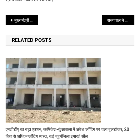
Post
मुख्यमंत्री से आज एकल सदस्यीय समर्पित आयोग के अध्यक्ष श्री बी.एस वर्मा ने भेंट की
राज्यपाल ने आज देहरादून में ’उत्तराखण्ड हेल्थकेयर इनोवेशन समिट’ के उद्घाटन सत्र में बतौर मुख्य अतिथि प्रतिभाग किया
navigation
RELATED POSTS
एमडीडीए का बड़ा एक्शन, ऋषिकेश-कुंआवाला में अवैध प्लॉटिंग पर चला बुलडोजर, 20
बिघा से अधिक प्लॉटिंग ध्वस्त, कई बहुमंजिला इमारतें सील