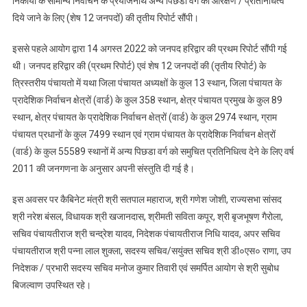
निकायों के सामान्य निर्वाचन के प्रयोजनार्थ अन्य पिछडा वर्ग को आरक्षण / प्रतिनिधित्व
के
दिये जाने के लिए (शेष 12 जनपदों) की तृतीय रिपोर्ट सौंपी।
अध्यक्ष
श्री
इससे पहले आयोग द्वारा 14 अगस्त 2022 को जनपद हरिद्वार की प्रथम रिपोर्ट सौंपी गई
बी.एस
थी। जनपद हरिद्वार की (प्रथम रिपोर्ट) एवं शेष 12 जनपदों की (तृतीय रिपोर्ट) के
वर्मा
त्रिस्तरीय पंचायतो में यथा जिला पंचायत अध्यक्षों के कुल 13 स्थान, जिला पंचायत के
ने
प्रादेशिक निर्वाचन क्षेत्रों (वार्ड) के कुल 358 स्थान, क्षेत्र पंचायत प्रमुख के कुल 89
भेंट
स्थान, क्षेत्र पंचायत के प्रादेशिक निर्वाचन क्षेत्रों (वार्ड) के कुल 2974 स्थान, ग्राम
की
पंचायत प्रधानों के कुल 7499 स्थान एवं ग्राम पंचायत के प्रादेशिक निर्वाचन क्षेत्रों
(वार्ड) के कुल 55589 स्थानों में अन्य पिछडा वर्ग को समुचित प्रतिनिधित्व देने के लिए वर्ष
2011 की जनगणना के अनुसार अपनी संस्तुति दी गई है।
इस अवसर पर कैबिनेट मंत्री श्री सतपाल महाराज, श्री गणेश जोशी, राज्यसभा सांसद
श्री नरेश बंसल, विधायक श्री खजानदास, श्रीमती सविता कपूर, श्री बृजभूषण गैरोला,
सचिव पंचायतीराज श्री चन्द्रेश यादव, निदेशक पंचायतीराज निधि यादव, अपर सचिव
पंचायतीराज श्री पन्ना लाल शुक्ला, सदस्य सचिव/सयुंक्त सचिव श्री डी०एस० राणा, उप
निदेशक / प्रभारी सदस्य सचिव मनोज कुमार तिवारी एवं समर्पित आयोग से श्री सुबोध
बिजल्वाण उपस्थित रहे।