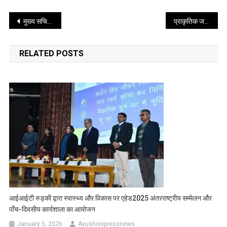
Post
मुख्य सचिव श्रीमती राधा रतूड़ी ने आपदा प्रबन्धन विभाग की बैठक ली
प्राकृतिक जल स्रोतों के संरक्षण और संवंर्द्धन के लिए सीएम धामी ने दिए निर्देश
navigation
RELATED POSTS
आईआईटी रुड़की द्वारा स्वास्थ्य और विकास पर एहेड2025 अंतरराष्ट्रीय सम्मेलन और
पाँच-दिवसीय कार्यशाला का आयोजन
January 5, 2026
Ayushiexpressnews