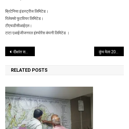
ब्रिटेनिया इंडस्ट्रीज लिमिटेड।
रिलेक्सो फुटवियर लिमिटेड।
टीएचडीसीआईएल।
टाटा एआईजीजनरल इंश्योरेंस कंपनी लिमिटेड ।
Post
दीक्षांत समारोह में सर्वश्रेष्ठ प्रदर्शन करने वाले छात्र-छात्राओं को स्वर्ण पदक प्रदान किए गए
कुंभ मेला 2027 की तैयारियों की पुलिस महानिदेशक ने की समीक्षा
navigation
RELATED POSTS