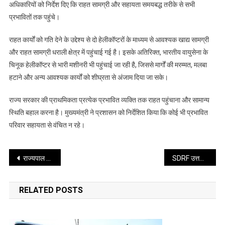
आपदा
अधिकारियों को निर्देश दिए कि राहत सामग्री और सहायता समयबद्ध तरीके से सभी
प्रभावित
प्रभावितों तक पहुंचे।
क्षेत्रों
का
राहत कार्यों को गति देने के उद्देश्य से दो हेलीकॉप्टरों के माध्यम से आवश्यक खाद्य सामग्री
दौरा
और राहत सामग्री धराली क्षेत्र में पहुंचाई गई है। इसके अतिरिक्त, भारतीय वायुसेना के
किया,
चिनूक हेलीकॉप्टर से भारी मशीनरी भी पहुंचाई जा रही है, जिससे मार्गों की मरम्मत, मलबा
राहत
हटाने और अन्य आवश्यक कार्यों को शीघ्रता से अंजाम दिया जा सके।
कार्यों
की
राज्य सरकार की प्राथमिकता प्रत्येक प्रभावित व्यक्ति तक राहत पहुंचाना और सामान्य
समीक्षा
स्थिति बहाल करना है। मुख्यमंत्री ने प्रशासन को निर्देशित किया कि कोई भी प्रभावित
की
परिवार सहायता से वंचित न रहे।
Post
राज्यपाल ने उत्तरकाशी आपदा के दृष्टिगत शासन, पुलिस, सेना एवं आईटीबीपी के वरिष्ठ अधिकारियों से राहत एवं बचाव कार्यों की अद्यतन जानकारी प्राप्त की
SDRF उत्तराखण्ड द्वारा सभी एजेंसियों के साथ समन्वय कर संचालित हो रहा है रेस्क्यू ऑपरेशन
navigation
RELATED POSTS